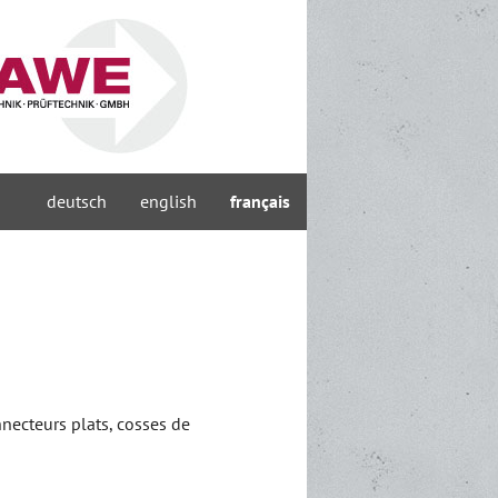
deutsch
english
français
necteurs plats, cosses de