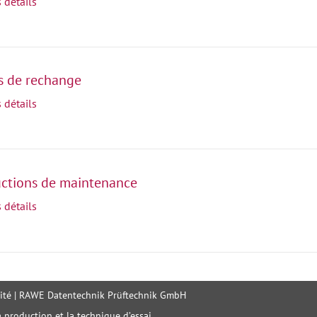
s détails
s de rechange
s détails
uctions de maintenance
s détails
ité
| RAWE Datentechnik Prüftechnik GmbH
production et la technique d’essai.