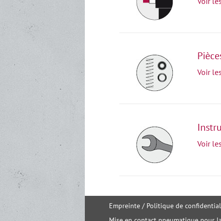
Voir le
Pièce
Voir le
Instr
Voir le
Empreinte
/
Politique de confidential
Mise en contact pneumatique pour la 